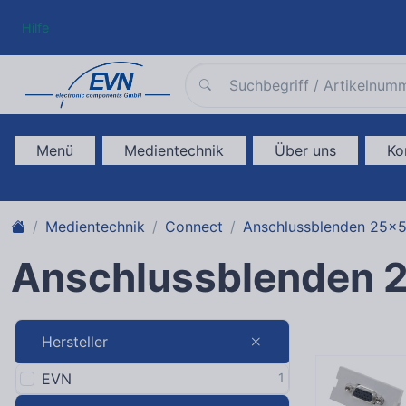
Hilfe
Menü
Medientechnik
Über uns
Ko
Medientechnik
Connect
Anschlussblenden 25x
Anschlussblenden 
Hersteller
EVN
1