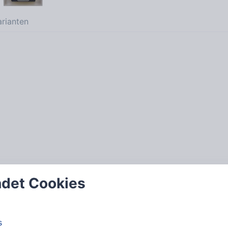
rianten
det Cookies
s