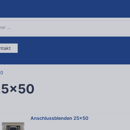
ntakt
50
25x50
Anschlussblenden 25x50