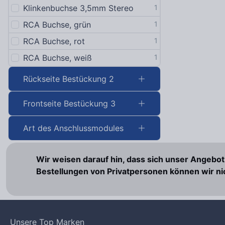
Klinkenbuchse 3,5mm Stereo
1
RCA Buchse, rot
1
RCA Buchse, grün
1
RCA Buchse, weiß
1
RCA Buchse, rot
1
Steck/Schraubklemme
1
RCA Buchse, weiß
1
VGA Buchse
1
VGA Buchse mit 0,2m Kabel
1
Rückseite Bestückung 2
Frontseite Bestückung 3
Art des Anschlussmodules
Wir weisen darauf hin, dass sich unser Angebo
Bestellungen von Privatpersonen können wir 
Unsere Top Marken