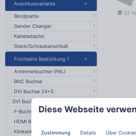
Anschlussvariante
22
Va
Blindplatte
1
Gender Changer
1
Kabeladapter
1
Steck/Schraubanschluß
1
Frontseite Bestückung 1
Antennenbuchse (PAL)
1
BNC Buchse
1
DVI Buchse 24+5
1
DVI Buchse 24+5 mit 0,2m Kabel, eine Seite abgewinkelt
1
Diese Webseite verwen
F-Buchse
1
HDMI Buchse Typ A mit LOK
1
Klinkenbuchse 3,5mm Stereo
1
Zustimmung
Details
Über Cookie