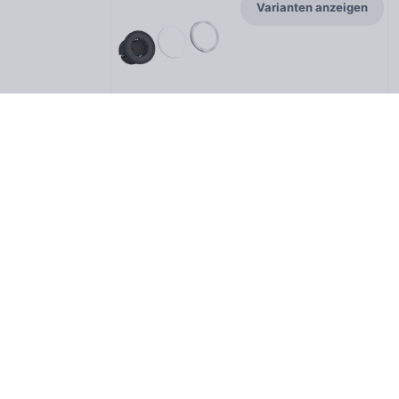
Varianten anzeigen
22
Varianten
STEP Base, deutsche Steckdosen
Varianten anzeigen
5
Varianten
DESK 2, DE, schwarz RAL9005
Varianten anzeigen