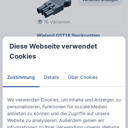
16
Varianten
Wieland GST18 Stecksystem
Varianten anzeigen
Diese Webseite verwendet
Cookies
21
Varianten
Zustimmung
Details
Über Cookies
Kabelmanagement für Tische und
Möbel
Varianten
anzeigen
Wir verwenden Cookies, um Inhalte und Anzeigen zu
personalisieren, Funktionen für soziale Medien
anbieten zu können und die Zugriffe auf unsere
Website zu analysieren. Außerdem geben wir
62
Varianten
Informationen zu Ihrer Verwendung unserer Website