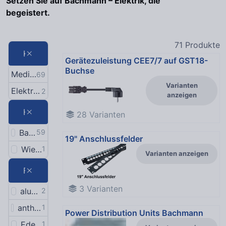
Setzen Sie auf Bachmann – Elektrik, die
begeistert.
71
Produkte
Kategorie
Gerätezuleistung CEE7/7 auf GST18-
Buchse
Medientechnik
69
Varianten
Elektronische Bauelemente
2
anzeigen
Hersteller
28
Varianten
Bachmann
59
19" Anschlussfelder
Wieland
1
Varianten anzeigen
Farbe
3
Varianten
aluminium
2
anthrazit (ähnl. RAL 7016)
1
Power Distribution Units Bachmann
Edelstahl
1