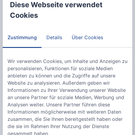
zurückzutreten. In diesem Fall kann auf Verlangen
Diese Webseite verwendet
des Kunden, ein den veränderten Konditionen
Cookies
angepasster neuer Vertrag geschlossen werden.
Die Lieferfristen gelten als eingehalten, wenn die
Zustimmung
Details
Über Cookies
Ware innerhalb der Lieferzeit oder zu dem
Liefertermin das Lager verlässt, bzw. die Fa. EVN
dem vereinbarten oder gewählten Transporteur so
Wir verwenden Cookies, um Inhalte und Anzeigen zu
rechtzeitig übergibt, dass sie bei normalem Verlauf
personalisieren, Funktionen für soziale Medien
den Kunden rechtzeitig erreicht.
anbieten zu können und die Zugriffe auf unsere
Bei Verzug des Verkäufers kann der Käufer nach
Website zu analysieren. Außerdem geben wir
Ablauf der von ihm gesetzten angemessenen
Informationen zu Ihrer Verwendung unserer Website
Nachfrist vom Vertrag zurückzutreten, wenn die
an unsere Partner für soziale Medien, Werbung und
Ware bis zum Fristablauf nicht versandbereit
Analysen weiter. Unsere Partner führen diese
gemeldet ist. Die Frist wird erst durch Eingang der
Informationen möglicherweise mit weiteren Daten
schriftlichen Nachfristsetzung des Käufers beim
zusammen, die Sie ihnen bereitgestellt haben oder
Verkäufer in Lauf gesetzt.
die sie im Rahmen Ihrer Nutzung der Dienste
gesammelt haben.