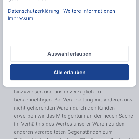
Eigentumsvorbehalt
Datenschutzerklärung
Weitere Informationen
Die von uns gelieferte Ware bleibt unser Eigentum,
Impressum
bis der Kunde sämtliche zurzeit des
Vertragsabschlusses bestehenden Forderungen
einschließlich eines zu diesem Zeitpunkt etwa
bestehenden Kontokorrentsaldos bezahlt hat. Der
Kunde ist verpflichtet uns auf Verlangen Umfang
Auswahl erlauben
und Lagerort der noch in seinem Besitz
befindlichen Vorbehaltsware mitzuteilen. Bei
Alle erlauben
Warenpfändungen, Beschlagnahme oder sonstigen
Zugriffen Dritter hat der Kunde auf unser Eigentum
hinzuweisen und uns unverzüglich zu
benachrichtigen. Bei Verarbeitung mit anderen uns
nicht gehörenden Waren durch den Kunden
erwerben wir das Miteigentum an der neuen Sache
im Verhältnis des Wertes unserer Waren zu den
anderen verarbeiteten Gegenständen zum